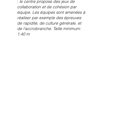
:
le centre propose des jeux de
collaboration et de cohésion par
équipe. Les équipes sont amenées à
réaliser par exemple des épreuves
de rapidité, de culture générale, et
de l'accrobranche. Taille minimum:
1,40 m
Ce stage pourrait être complété par
d'autres activités en extérieur comme des
jeux dans les bois, une chasse à l'homme,
un cache-cache 21, ou encore un stratégo
géant.
Partager cet événement