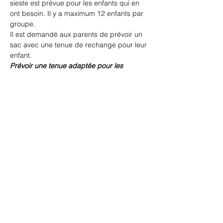
sieste est prévue pour les enfants qui en 
ont besoin. Il y a maximum 12 enfants par 
groupe.
Il est demandé aux parents de prévoir un 
sac avec une tenue de rechange pour leur 
enfant.
Prévoir une tenue adaptée pour les 
bricolages/peintures et pour l'extérieur.
Ce stage est organisé par Le CFS - Centre 
de Formation Sportive ASBL
Partager cet événement